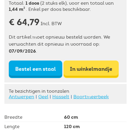
1
doos
Totaal:
(2 stuks elk), voor een totaal van
1,44
m
2
. Enkel per doos beschikbaar.
€ 64,79
Incl. BTW
Dit artikel moet opnieuw besteld worden. We
verwachten dit opnieuw in voorraad op:
07/09/2026
.
Bestel een staal
In winkelmandje
Te bezichtigen in toonzalen
Antwerpen
Geel
Hasselt
Boortmeerbeek
60 cm
Breedte
120 cm
Lengte