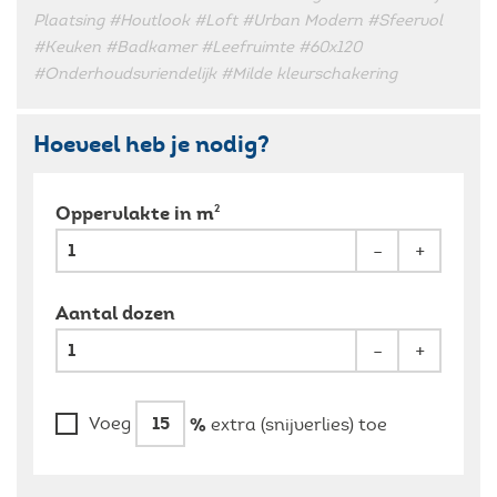
Plaatsing
#Houtlook
#Loft
#Urban Modern
#Sfeervol
#Keuken
#Badkamer
#Leefruimte
#60x120
#Onderhoudsvriendelijk
#Milde kleurschakering
Hoeveel heb je nodig?
2
Oppervlakte in m
-
+
Aantal dozen
-
+
%
Voeg
extra (snijverlies) toe