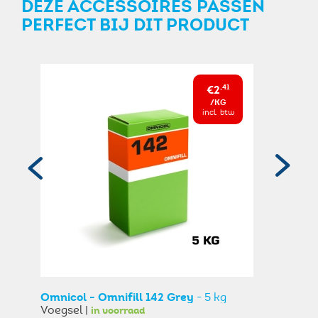
DEZE ACCESSOIRES PASSEN
PERFECT BIJ DIT PRODUCT
€2
,41
/KG
incl. btw
Omnicol - Omnifill 142 Grey
- 5 kg
Voegsel |
in voorraad
Om