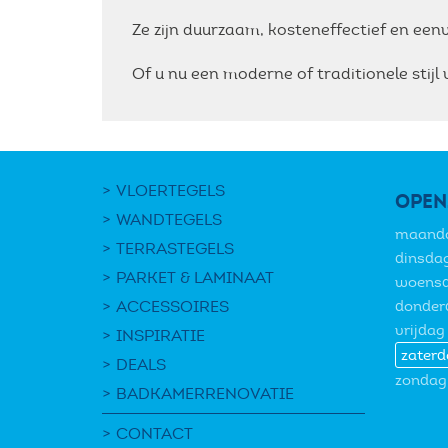
Ze zijn duurzaam, kosteneffectief en een
Of u nu een moderne of traditionele stijl
VLOERTEGELS
OPEN
WANDTEGELS
maand
TERRASTEGELS
dinsda
PARKET & LAMINAAT
woens
ACCESSOIRES
donder
vrijdag
INSPIRATIE
zaterd
DEALS
zondag
BADKAMERRENOVATIE
CONTACT