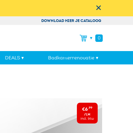
DOWNLOAD HIER JE CATALOOG
0
dje
DEALS
Badkamerrenovatie
e is nog leeg. Laat je overtuigen door
oducten tegen de laagste prijzen
!
€6
,99
/LM
incl. btw
Tegel Outlet