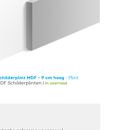
Bulk Deals
Terrastegel
Keramisch Parket
Mozaïek
Laminaat & Parket
Natuursteen
childerplint MDF - 9 cm hoog
- Plint
DF Schilderplinten |
in voorraad
Plinten
Magazijnverkopen