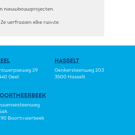
s en nieuwbouwprojecten.
Ze verfraaien elke ruimte.
EEL
HASSELT
ntwerpseweg 29
Genkersteenweg 203
440 Geel
3500 Hasselt
OORTMEERBEEK
euvensesteenweg
54A
190 Boortmeerbeek