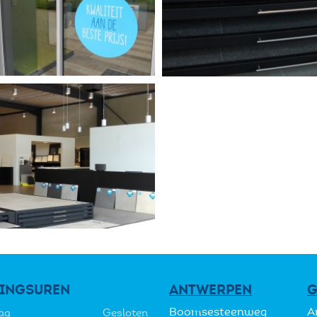
INGSUREN
ANTWERPEN
G
Boomsesteenweg
A
ag
Gesloten