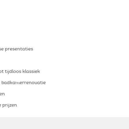
dse presentaties
n
 tijdloos klassiek
ge badkamerrenovatie
ten
 prijzen