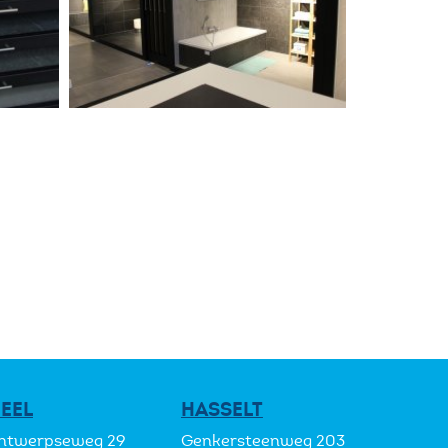
EEL
HASSELT
ntwerpseweg 29
Genkersteenweg 203