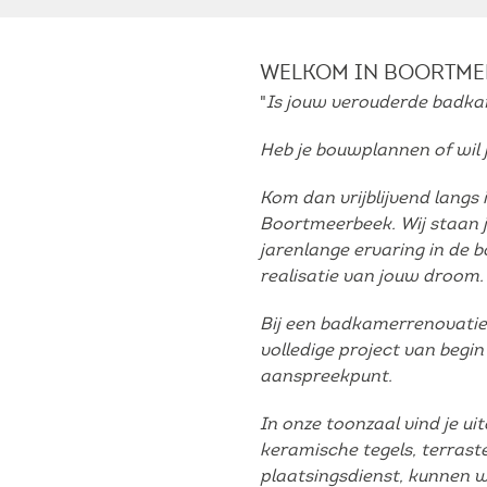
Ondervloer
Primer
WELKOM IN BOORTME
"
Is jouw verouderde badka
Tegeldragers
Heb je bouwplannen of wil 
Waterdichting
Kom dan vrijblijvend langs 
Douchegoten
Boortmeerbeek. Wij staan j
jarenlange ervaring in de 
realisatie van jouw droom.
Onderhoudsproducten
Bij een badkamerrenovatie 
Plinten
volledige project van begin 
aanspreekpunt.
Profielen
In onze toonzaal vind je u
Schilderplint
keramische tegels, terraste
plaatsingsdienst, kunnen w
Siliconen