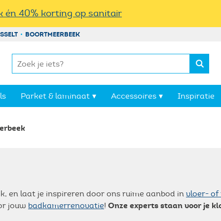
 én 40% korting op sanitair
SSELT
BOORTMEERBEEK
Jouw winkelman
ls
Parket & laminaat
Accessoires
Inspiratie
Jouw winkelmandj
erbeek
onze
kwaliteitspr
Nu winkelen
Bouwplaten
Levelling systeem
 en laat je inspireren door ons ruime aanbod in
vloer- o
Onze experts staan voor je kl
oor jouw
badkamerrenovatie
!
Lijm