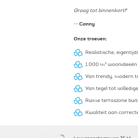
Graag tot binnenkort!
"
Voegsel
Conny
--
Onze troeven:
Realistische, eigentij
1.000 m² woonideeë
Van trendy, modern tot
Van tegel tot volledi
Ruime terraszone bui
Kwaliteit aan correcte