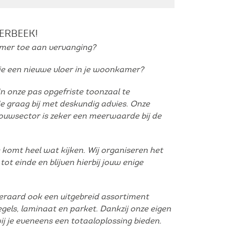
Bulk Deals
ERBEEK!
Terrastegel
mer toe aan vervanging?
Keramisch Parket
je een nieuwe vloer in je woonkamer?
Mozaïek
in onze pas opgefriste toonzaal te
e graag bij met deskundig advies. Onze
Laminaat & Parket
bouwsector is zeker een meerwaarde bij de
Natuursteen
Plinten
komt heel wat kijken. Wij organiseren het
tot einde en blijven hierbij jouw enige
Magazijnverkopen
iteraard ook een uitgebreid assortiment
gels, laminaat en parket. Dankzij onze eigen
ij je eveneens een totaaloplossing bieden.