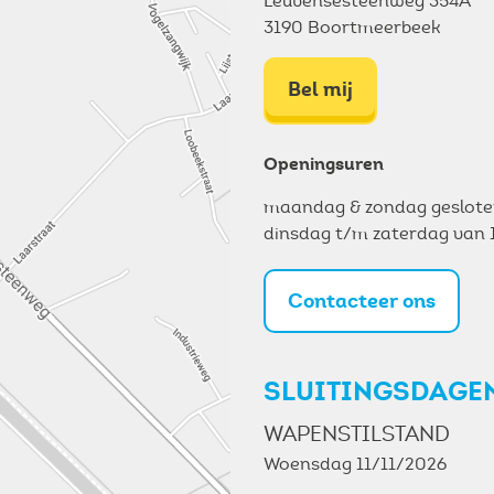
Leuvensesteenweg 354A
3190 Boortmeerbeek
Bel mij
Openingsuren
maandag & zondag geslot
dinsdag t/m zaterdag van 
Contacteer ons
SLUITINGSDAGE
WAPENSTILSTAND
Woensdag 11/11/2026