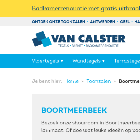
Badkamerrenovatie met gratis uitbraak
ONTDEK ONZE TOONZALEN
ANTWERPEN
GEEL
HA
Vloertegels
Wandtegels
Terrastege
Je bent hier:
Boortme
Home
Toonzalen
BOORTMEERBEEK
Bezoek onze showroom in Boortmeerbeek,
laminaat. Of doe wat leuke ideeën op v