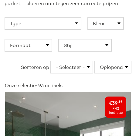
parket,... vloeren aan tegen zeer correcte prijzen.
Sorteren op
Onze selectie:
93
artikels
€39
,99
/M2
incl. btw