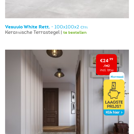
Vesuvio White Rett.
- 100x100x2 cm
Keramische Terrastegel |
te bestellen
€24
,99
/M2
incl. btw
Normaal
,99
€34