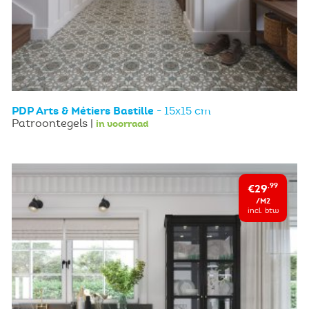
PDP Arts & Métiers Bastille
- 15x15 cm
Patroontegels |
in voorraad
€29
,99
/M2
incl. btw