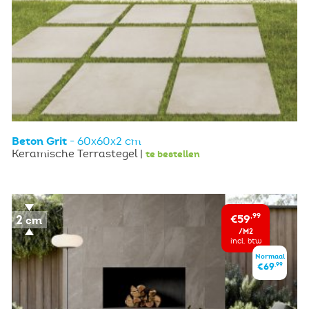
Beton Grit
- 60x60x2 cm
Keramische Terrastegel |
te bestellen
€59
,99
/M2
incl. btw
Normaal
,99
€69