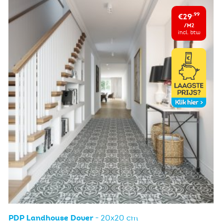
€29
,99
/M2
incl. btw
PDP Landhouse Dover
- 20x20 cm