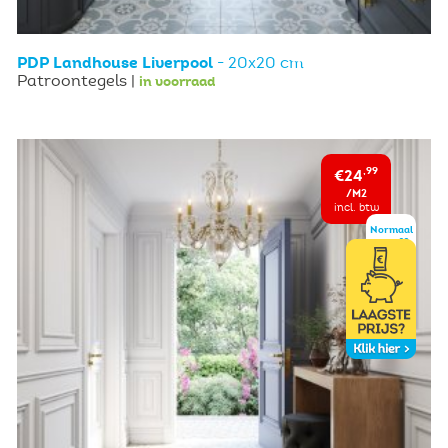
PDP Landhouse Liverpool
- 20x20 cm
Patroontegels |
in voorraad
€24
,99
/M2
incl. btw
Normaal
,99
€29