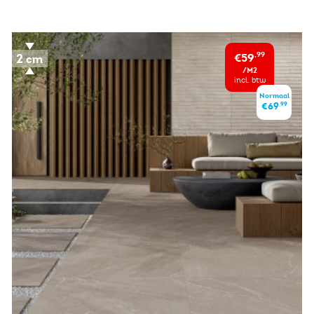
€59
,99
/M2
incl. btw
Normaal
,99
€69