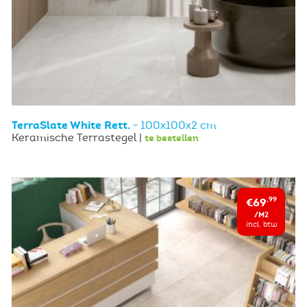
TerraSlate White Rett.
- 100x100x2 cm
Keramische Terrastegel |
te bestellen
€69
,99
/M2
incl. btw