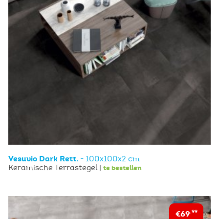
Vesuvio Dark Rett.
- 100x100x2 cm
Keramische Terrastegel |
te bestellen
€69
,99