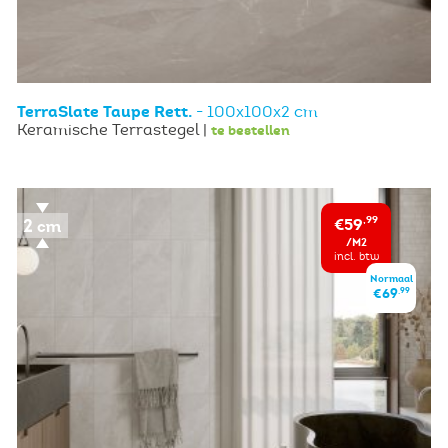
TerraSlate Taupe Rett.
- 100x100x2 cm
Keramische Terrastegel |
te bestellen
€59
,99
/M2
incl. btw
Normaal
,99
€69