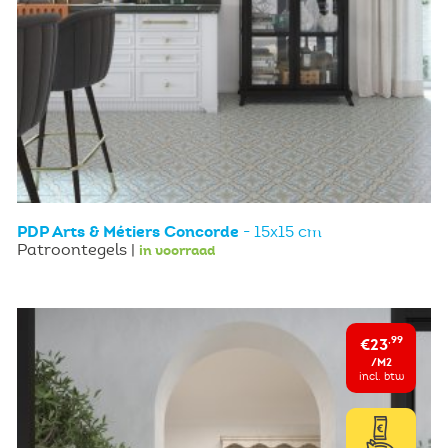
PDP Arts & Métiers Concorde
- 15x15 cm
Patroontegels |
in voorraad
€23
,99
/M2
incl. btw