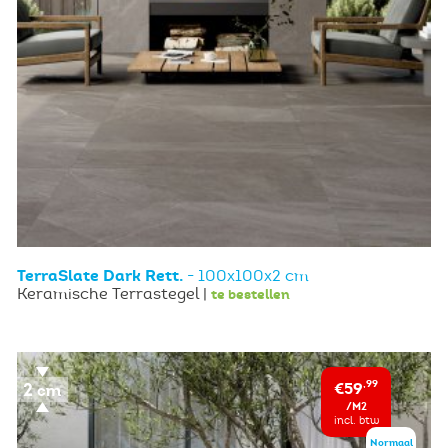
TerraSlate Dark Rett.
- 100x100x2 cm
Keramische Terrastegel |
te bestellen
€59
,99
/M2
incl. btw
Normaal