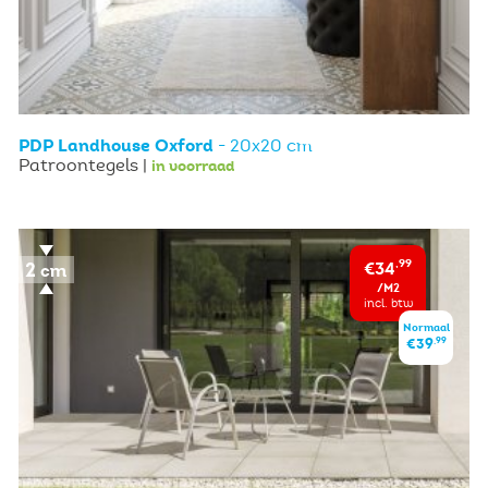
PDP Landhouse Oxford
- 20x20 cm
Patroontegels |
in voorraad
€34
,99
/M2
incl. btw
Normaal
,99
€39