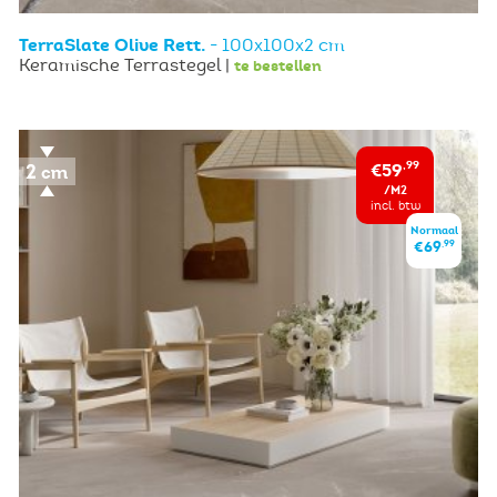
TerraSlate Olive Rett.
- 100x100x2 cm
Keramische Terrastegel |
te bestellen
€59
,99
/M2
incl. btw
Normaal
,99
€69