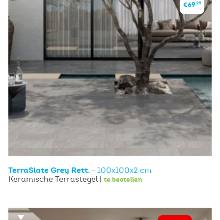
,99
€69
TerraSlate Grey Rett.
- 100x100x2 cm
Keramische Terrastegel |
te bestellen