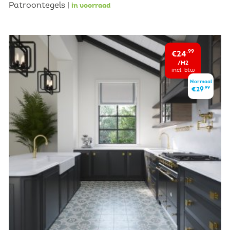
Patroontegels |
in voorraad
€24
,99
/M2
incl. btw
Normaal
,99
€29