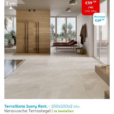
€59
,99
/M2
incl. btw
Normaal
,99
€69
TerraSlate Ivory Rett.
- 100x100x2 cm
Keramische Terrastegel |
te bestellen