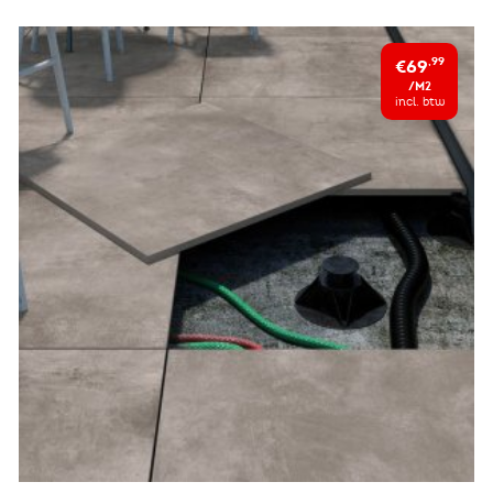
€69
,99
/M2
incl. btw