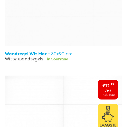
Wandtegel Wit Mat
- 30x90 cm
Witte wandtegels |
in voorraad
€12
,99
/M2
incl. btw