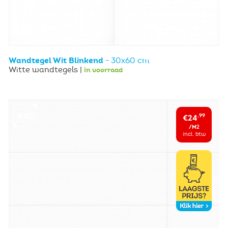
Wandtegel Wit Blinkend
- 30x60 cm
Witte wandtegels |
in voorraad
€24
,99
/M2
incl. btw