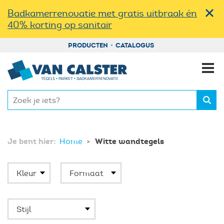
Badkamerrenovatie met gratis uitbraak én
40% korting op sanitair
PRODUCTEN
CATALOGUS
Je bent hier:
Witte wandtegels
Home