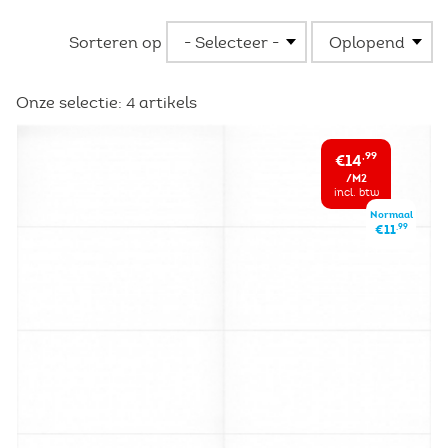
Sorteren op
Onze selectie:
4
artikels
€14
,99
/M2
incl. btw
Normaal
,99
€11