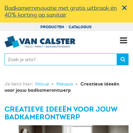
Badkamerrenovatie met gratis uitbraak én
40% korting op sanitair
PRODUCTEN
CATALOGUS
Je bent hier:
Creatieve ideeën
Home
Nieuws
voor jouw badkamerontwerp
CREATIEVE IDEEËN VOOR JOUW
BADKAMERONTWERP