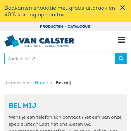
amerrenovatie
E STRAFSTE KORTINGEN
Badkamerrenovatie met gratis uitbraak én
Levelling systeem
40% korting op sanitair
uwigheden
EN NAAR JOUW DROOMBADKAMER
Lijm
PRODUCTEN
CATALOGUS
l Deals
ialist in badkamerrenovaties
Ondervloer
l Outlet
 Badkamer Renovatie
Primer
Tegel Outlet
iratie badkamers
Tegeldragers
Je bent hier:
Bel mij
Home
Bulk Deals
werp je badkamer
Waterdichting
BEL MIJ
Terrastegel
oop van de werken
Douchegoten
Wens je een telefonisch contact met een van onze
specialisten? Laat het ons weten via
Keramisch Parket