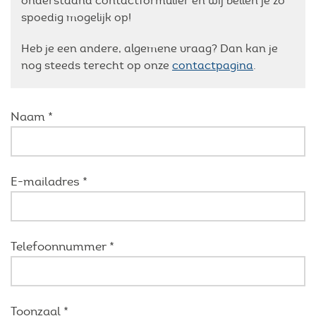
otopping
erking en onderhoud
onderstaand contactformulier en wij bellen je zo
spoedig mogelijk op!
Mozaïek
ovatiepremies
Onderhoudsproducten
Heb je een andere, algemene vraag? Dan kan je
nog steeds terecht op onze
contactpagina
.
Laminaat & Parket
tactloze badkamerrenovatie
Plinten
Natuursteen
Naam *
ste Prijs Garantie
Profielen
Plinten
k een afspraak
Schilderplint
E-mailadres *
Magazijnverkopen
Siliconen
l Loten
Telefoonnummer *
Voegsel
Toonzaal *