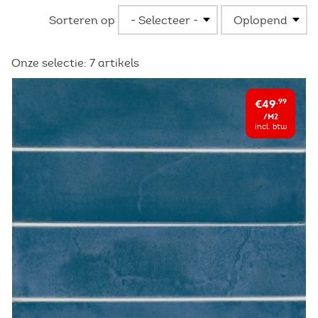
Sorteren op
Onze selectie:
7
artikels
€49
,99
/M2
incl. btw