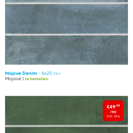
Mojave Denim
- 6x25 cm
Mojave |
te bestellen
€49
,99
/M2
incl. btw