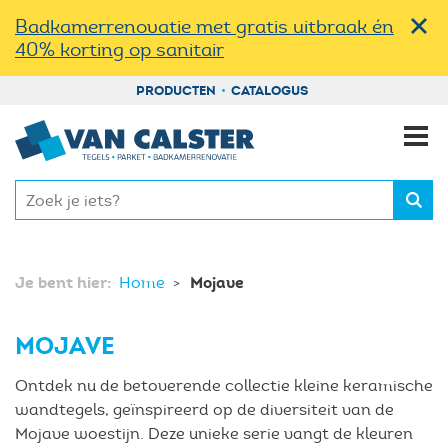
Badkamerrenovatie met gratis uitbraak én
40% korting op sanitair
PRODUCTEN
CATALOGUS
Je bent hier:
Mojave
Home
MOJAVE
Ontdek nu de betoverende collectie kleine keramische
wandtegels, geïnspireerd op de diversiteit van de
Mojave woestijn. Deze unieke serie vangt de kleuren