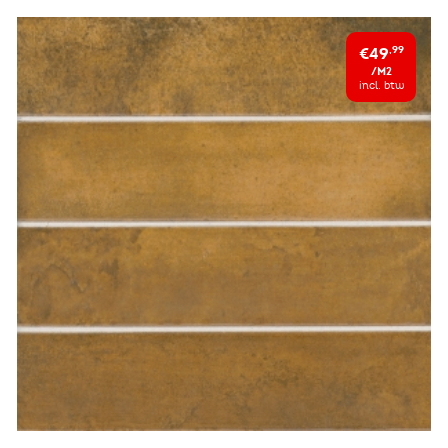
€49
,99
/M2
incl. btw