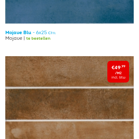
Mojave Blu
- 6x25 cm
Mojave |
te bestellen
€49
,99
/M2
incl. btw