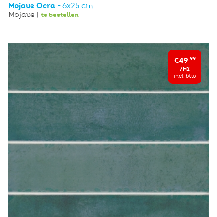
Mojave Ocra
- 6x25 cm
Mojave |
te bestellen
€49
,99
/M2
incl. btw