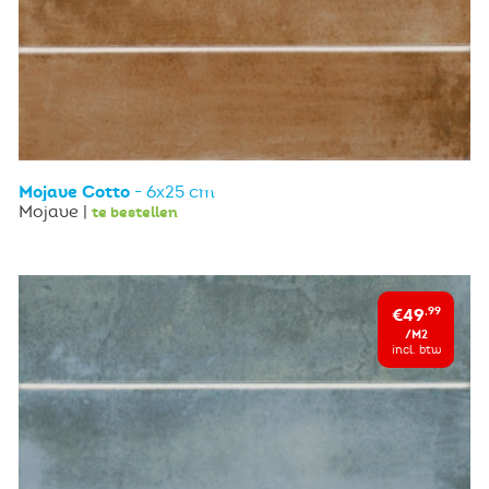
Mojave Cotto
- 6x25 cm
Mojave |
te bestellen
€49
,99
/M2
incl. btw