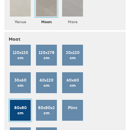
Venus
Moon
Mars
Maat
120x120
120x278
20x120
cm
cm
cm
30x60
60x120
60x60
cm
cm
cm
80x80
80x80x2
Plint
cm
cm