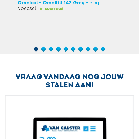
Omnicol - Omnifill 142 Grey
- 5 kg
Voegsel |
in voorraad
Om
Teg
VRAAG VANDAAG NOG JOUW
STALEN AAN!